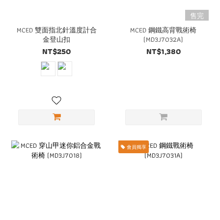
售完
MCED 雙面指北針溫度計合
MCED 鋼鐵高背戰術椅
金登山扣
(MD3J7032A)
NT$250
NT$1,380
會員獨享