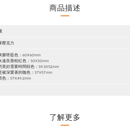
商品描述
國
厚壓克力
快樂呀藍色：60X60mm
永遠良善粉紅色：50X50mm
切美好需要時間棕色：59.3X52mm
是被深愛著的咖色：57X57mm
色：57X49.2mm
了解更多