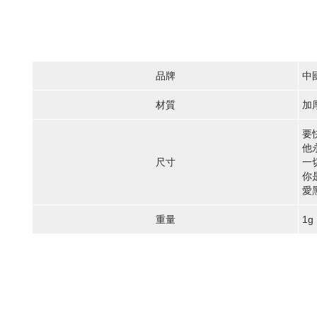
品牌
中
材質
加
要
他
一
尺寸
你
愛黑
重量
1g