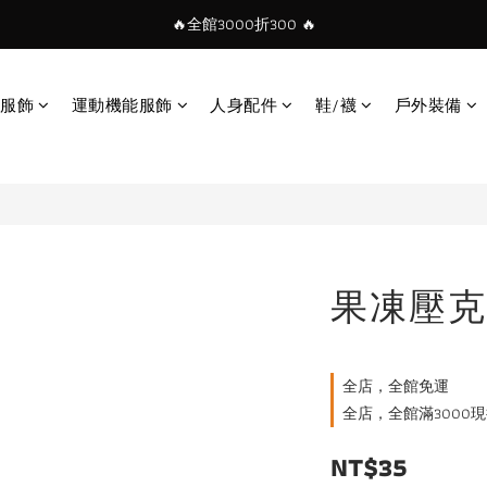
🔥全館3000折300 🔥
服飾
運動機能服飾
人身配件
鞋/襪
戶外裝備
果凍壓克
全店，全館免運
全店，全館滿3000現
NT$35