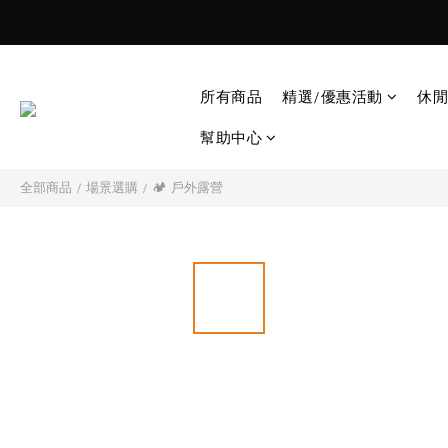
所有商品
精選/優惠活動
休閒
幫助中心
全部商品
/
場景選購
/
🏕️ 戶外露營