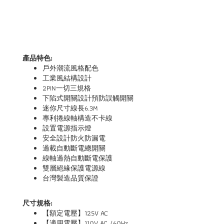
產品特色:
戶外潮流風格配色
工業風結構設計
2PIN一切三規格
下陷式開關設計預防誤觸開關
迷你尺寸線長6.3M
專利捲線軸構造不卡線
設置電源指示燈
安全設計防火防漏電
過載自動斷電總開關
線軸過熱自動斷電保護
雙層絕緣保護電源線
台灣製造品質保證
尺寸規格:
【額定電壓】125V AC
【適用電壓】110V AC /60Hz