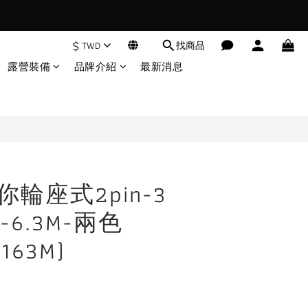
$
TWD
找商品
露營裝備
品牌介紹
最新消息
迷你輪座式2pin-3
6.3M-兩色
163M)