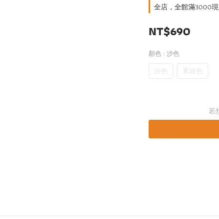
全店，全館滿3000現
NT$690
顏色
: 沙色
沙色
軍綠色
若