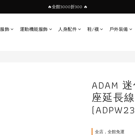
🔥全館3000折300 🔥
服飾
運動機能服飾
人身配件
鞋/襪
戶外裝備
ADAM 
座延長線-
(ADPW23
全店，全館免運