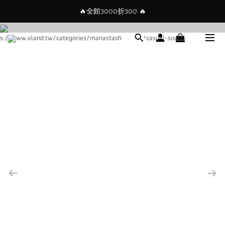
🔥全館3000折300 🔥
現在註冊會員就送$100購物金，
即辦即用!!!