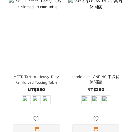
MCED Tactical Heavy-Duty
nozzle quiz LANDING 中高筒
Reinforced Folding Table
休閒襪
NT$850
NT$350