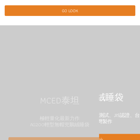
GO LOOK
MCED羽絨睡袋
MCED泰坦
頂級人道羽絨填充，IDFL測試、JIS認證、台灣
極輕量化最新力作
設計、台灣製作
AG200輕型無帽兜鵝絨睡袋
Go Look