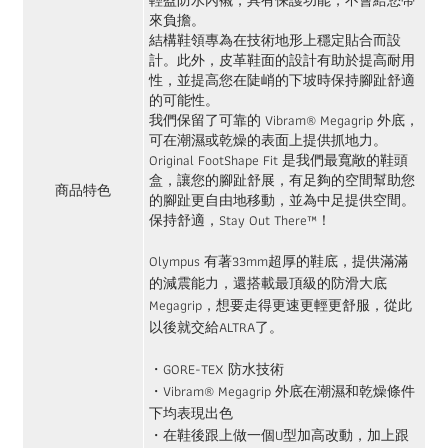
輕盈防水內襯，具有保護功能，不會給您帶
來負擔。
結構鞋領專為在技術地形上穩定貼合而設
計。此外，皮革鞋面的設計有助於提高耐用
性，並提高您在陡峭的下坡時保持腳趾舒適
的可能性。
我們保留了可靠的 Vibram® Megagrip 外底，
可在潮濕或乾燥的表面上提供抓地力。
Original FootShape Fit 是我們最寬敞的鞋頭
盒，讓您的腳趾舒展，有足夠的空間幫助您
商品特色
的腳趾更自由地移動，並為中足提供空間。
保持舒適，Stay Out There™！
Olympus 有著33mm超厚的鞋底，提供滿滿
的減震能力，還搭載最頂級的防滑大底
Megagrip，想要走得更速更輕更舒服，從此
以後就交給ALTRA了。
・GORE-TEX 防水技術
・Vibram® Megagrip 外底在潮濕和乾燥條件
下均表現出色
・在鞋後跟上做一個U型加高改動，加上跟