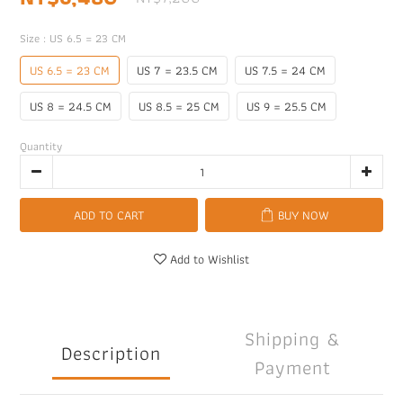
Size
: US 6.5 = 23 CM
US 6.5 = 23 CM
US 7 = 23.5 CM
US 7.5 = 24 CM
US 8 = 24.5 CM
US 8.5 = 25 CM
US 9 = 25.5 CM
Quantity
ADD TO CART
BUY NOW
Add to Wishlist
Shipping &
Description
Payment