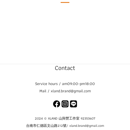
Contact
Service hours / am09:00-pm18:00
Mail / xland.brand@gmail.com
2024 © XLAND 山與營工作室 92353607
台南市仁德區文山路212號/ xland.brand@gmail.com