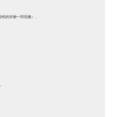
顏色的衣物一同洗滌）。
。