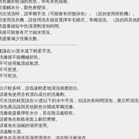
黑色屬於較淺的黑色，帶有灰色感覺。
若接觸水分，顏色會變深。
初次清洗時，請單獨手洗（可能會有些微掉色）。（請勿使用烘乾機）。
若使用洗衣機，請使用洗衣袋並選擇羊毛模式，單獨清洗。（請勿與其他
請盡量縮短中性清潔劑浸泡時間。
洗後可能會有尺寸縮水情況。
請盡量減少洗滌次數。
------------------------------------------
建議在30度水溫下輕柔手洗。
 洗滌後不能機械烘乾。
 不可使用氯漂或氧漂。
 不可熨燙。
 不可乾洗。
------------------------------------------
 出汗較多時，請迅速輕柔地清洗相應部位。
 請避免使用含有漂白成分的洗滌劑。
 可水洗的材質請在30度以下的水中手洗，但請勿長時間浸泡，應立即清洗
 深色產品請與其他顏色分開或單獨洗滌。
 洗滌後盡量擰乾水分，並在陰涼處晾乾。
 請避免在粗糙表面上劇烈摩擦。
 請避免在油膩的場所使用。
 請遠離火源。
 避免在高溫或高濕度環境中，請在陰涼處保存。