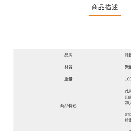
商品描述
品牌
韓
材質
聚酯
重量
10
此
由
加
商品特色
G
推