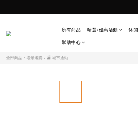
所有商品
精選/優惠活動
休閒
幫助中心
全部商品
/
場景選購
/
🏬 城市通勤