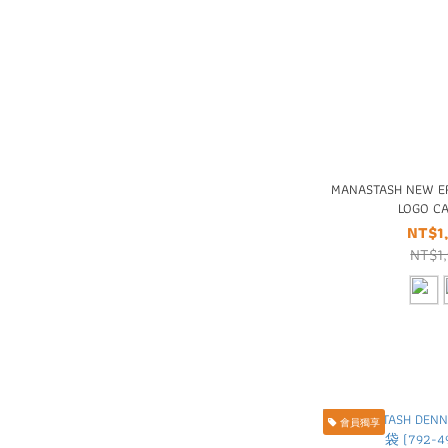
MANASTASH NEW E
LOGO 
NT$1
NT$1
會員獨享