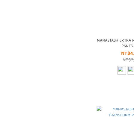
MANASTASH EXTRA M
PANT
NT$4
NT$7