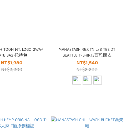
H TOON MT. LOGO 2WAY
MANASTASH RE:CTN L/S TEE DT
OTE BAG 托特包
SEATTLE T-SHIRTS西雅圖衣
NT$1,980
NT$1,540
NT$2,200
NT$2,200