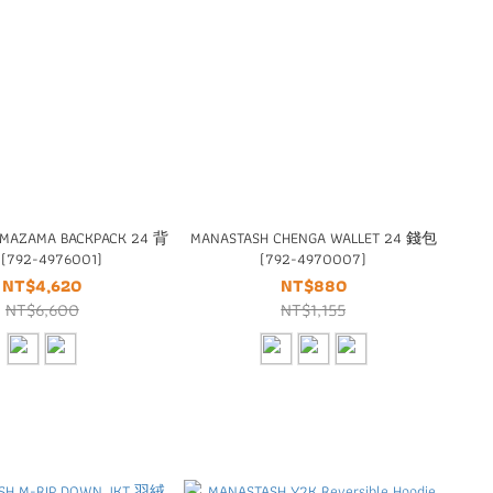
 MAZAMA BACKPACK 24 背
MANASTASH CHENGA WALLET 24 錢包
(792-4976001)
(792-4970007)
NT$4,620
NT$880
NT$6,600
NT$1,155