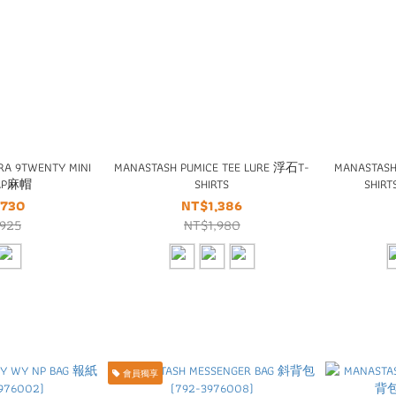
RA 9TWENTY MINI
MANASTASH PUMICE TEE LURE 浮石T-
MANASTASH 
CAP麻帽
SHIRTS
SHI
,730
NT$1,386
,925
NT$1,980
會員獨享