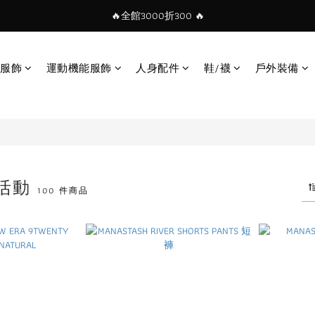
🔥全館3000折300 🔥
服飾
運動機能服飾
人身配件
鞋/襪
戶外裝備
惠活動
100 件商品