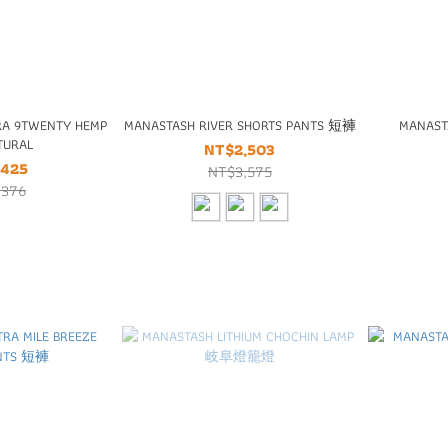
RA 9TWENTY HEMP
MANASTASH RIVER SHORTS PANTS 短褲
MANAST
TURAL
NT$2,503
,425
NT$3,575
,376