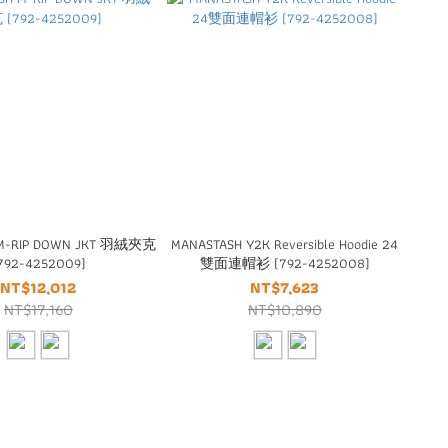
 M-RIP DOWN JKT 羽絨夾克
MANASTASH Y2K Reversible Hoodie 24
792-4252009)
雙面連帽衫 (792-4252008)
NT$12,012
NT$7,623
NT$17,160
NT$10,890