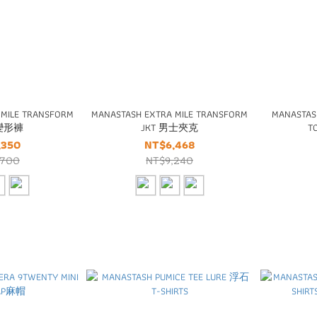
 MILE TRANSFORM
MANASTASH EXTRA MILE TRANSFORM
MANASTAS
S變形褲
JKT 男士夾克
T
,350
NT$6,468
,700
NT$9,240