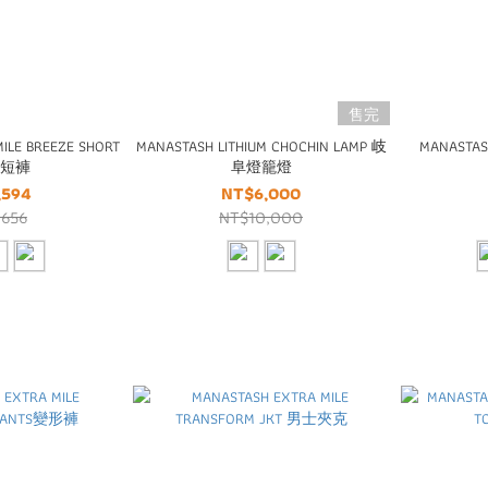
售完
ILE BREEZE SHORT
MANASTASH LITHIUM CHOCHIN LAMP 岐
MANASTASH
S 短褲
阜燈籠燈
,594
NT$6,000
,656
NT$10,000