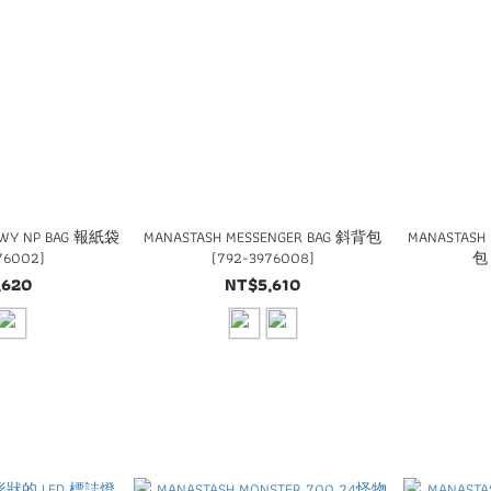
 WY NP BAG 報紙袋
MANASTASH MESSENGER BAG 斜背包
MANASTASH
76002)
(792-3976008)
包 
,620
NT$5,610