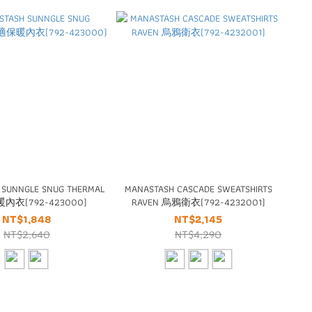
 SUNNGLE SNUG THERMAL
MANASTASH CASCADE SWEATSHIRTS
衣(792-423000)
RAVEN 烏鴉衛衣(792-4232001)
NT$1,848
NT$2,145
NT$2,640
NT$4,290