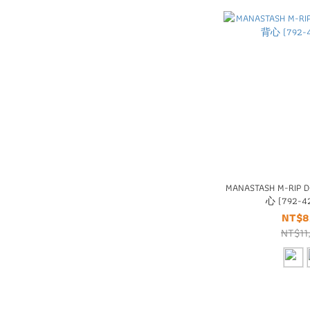
MANASTASH M-RIP
心 (792-4
NT$8
NT$11