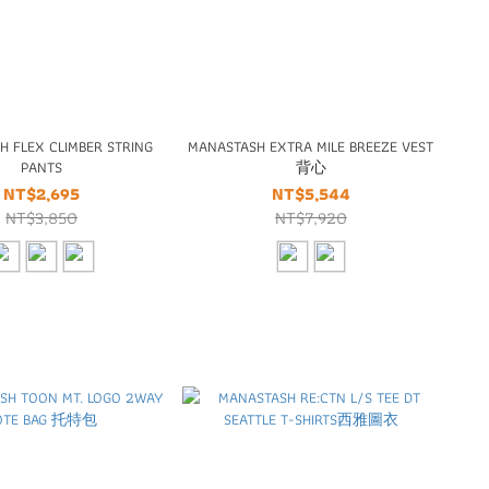
 FLEX CLIMBER STRING
MANASTASH EXTRA MILE BREEZE VEST
PANTS
背心
NT$2,695
NT$5,544
NT$3,850
NT$7,920