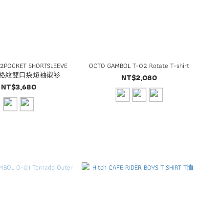
 2POCKET SHORTSLEEVE
OCTO GAMBOL T-02 Rotate T-shirt
TS 格紋雙口袋短袖襯衫
NT$2,080
NT$3,680