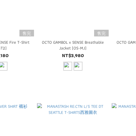
售完
售完
SE Fire T-Shirt
OCTO GAMBOL x SENSE Breathable
OCTO GAMB
MT2)
Jacket (OS-MJ)
,180
NT$3,980