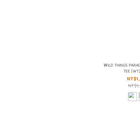
ＷILD THINGS PARA
TEE (WT
NT$1
NT$1