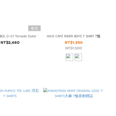
售完
OL O-01 Tornado Outer
Hitch CAFE RIDER BOYS T SHIRT T恤
NT$2,480
NT$1,350
NT$1,500