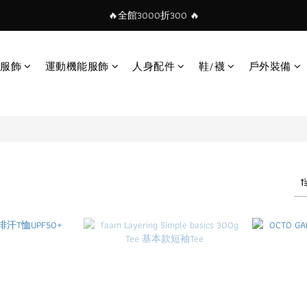
🔥全館3000折300 🔥
服飾
運動機能服飾
人身配件
鞋/襪
戶外裝備
品