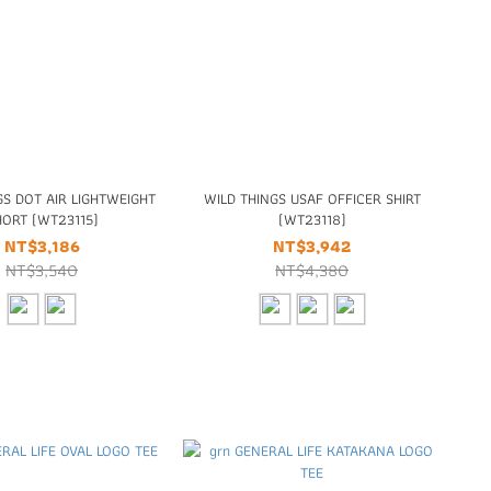
GS DOT AIR LIGHTWEIGHT
WILD THINGS USAF OFFICER SHIRT
HORT (WT23115)
(WT23118)
NT$3,186
NT$3,942
NT$3,540
NT$4,380