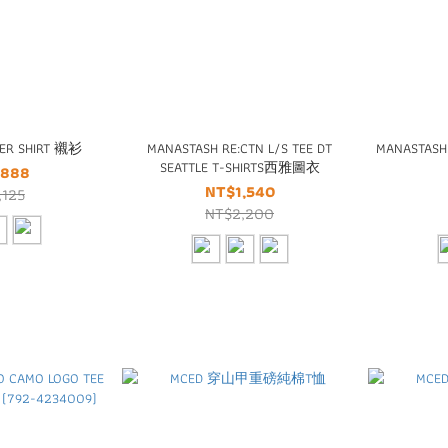
VER SHIRT 襯衫
MANASTASH RE:CTN L/S TEE DT
MANASTASH
SEATTLE T-SHIRTS西雅圖衣
,888
NT$1,540
,125
NT$2,200