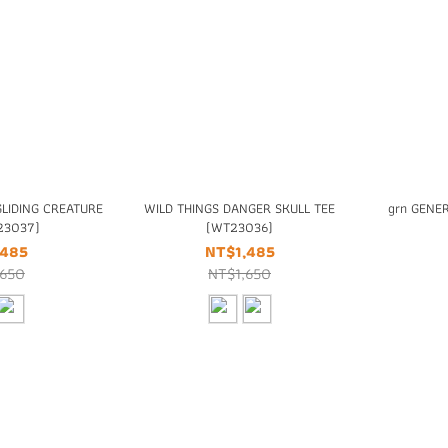
GLIDING CREATURE
WILD THINGS DANGER SKULL TEE
grn GENER
23037)
(WT23036)
,485
NT$1,485
,650
NT$1,650