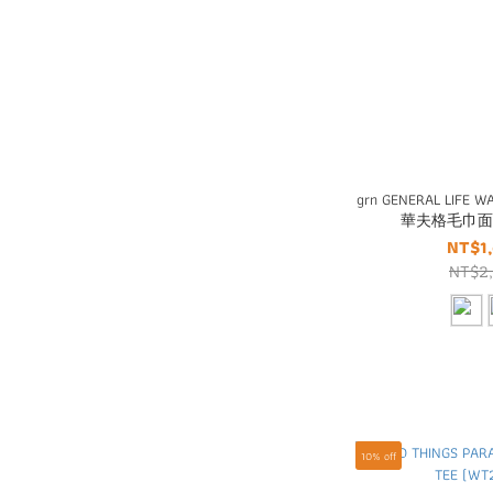
grn GENERAL LIFE 
華夫格毛巾
NT$1
NT$2
10% off