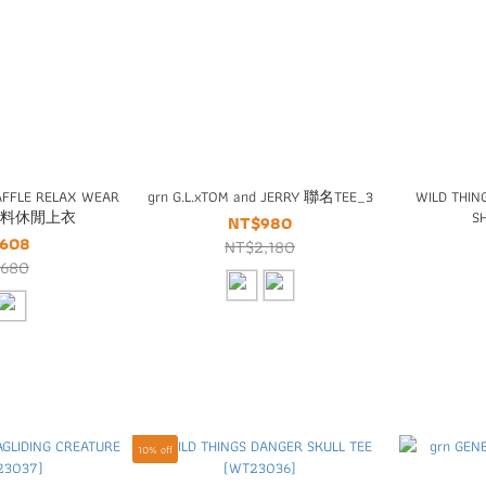
WAFFLE RELAX WEAR
grn G.L.xTOM and JERRY 聯名TEE_3
WILD THIN
面料休閒上衣
S
NT$980
,608
NT$2,180
,680
10% off