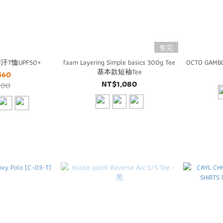
售完
T恤UPF50+
faam Layering Simple basics 300g Tee
OCTO GAMBOL
基本款短袖Tee
560
NT$1,080
700