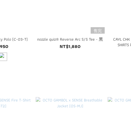
售完
y Polo (C-03-T)
nozzle quiz® Reverse Arc S/S Tee - 黑
CAYL CHK
SHIR
,950
NT$1,880