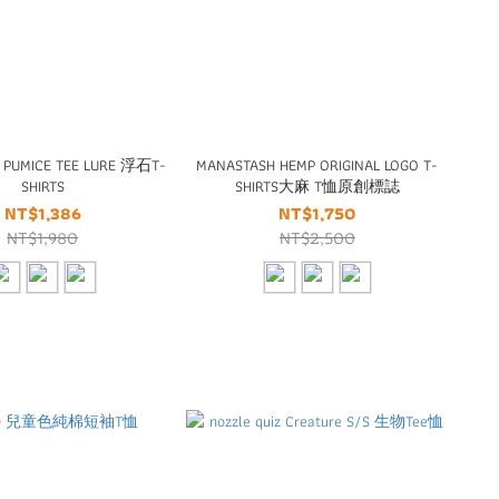
 PUMICE TEE LURE 浮石T-
MANASTASH HEMP ORIGINAL LOGO T-
SHIRTS
SHIRTS大麻 T恤原創標誌
NT$1,386
NT$1,750
NT$1,980
NT$2,500