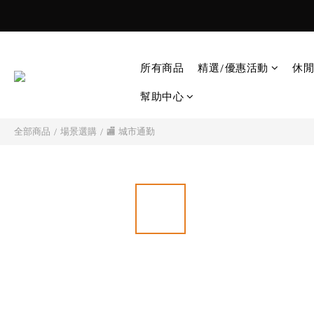
所有商品
精選/優惠活動
休閒
幫助中心
全部商品
/
場景選購
/
🏬 城市通勤