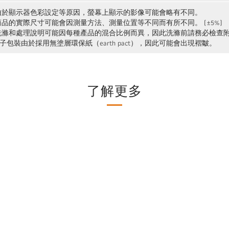
 由於顯示器色彩設定等原因，螢幕上顯示的影像可能會略有不同。
 商品的實際尺寸可能會因測量方法、測量位置等不同而有所不同。 (±5%)
 洗滌和處理說明可能因每種產品的混合比例而異，因此洗滌前請務必檢查
襪子包裝由於採用無塗層環保紙（earth pact），因此可能會出現褶皺。
了解更多