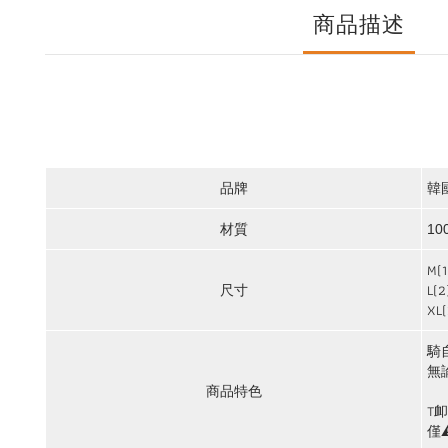
商品描述
品牌
韓
材質
10
M(
L(
尺寸
XL
騎
無
商品特色
T
僅