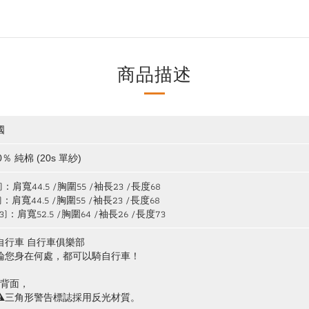
商品描述
國
0％ 純棉 (20s 單紗)
1)：肩寬44.5 /胸圍55 /袖長23 /長度68
2)：肩寬44.5 /胸圍55 /袖長23 /長度68
(3)：肩寬52.5 /胸圍64 /袖長26 /長度73
自行車
自行車俱樂部
論您身在何處，都可以騎自行車！
卹背面，
⚠三角形警告標誌採用反光材質。