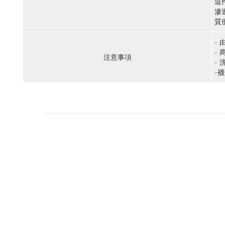
這
滲
質
-
-
注意事項
-
-