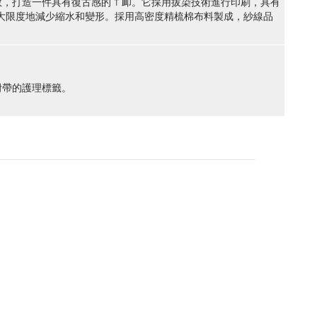
國卡通致敬，打造一件具有復古感的 T 卹。它採用拔染技術進行印刷，具有
最大限度地減少縮水和變形。採用高密度精梳棉布料製成，紗線品
附帶的護理標籤。