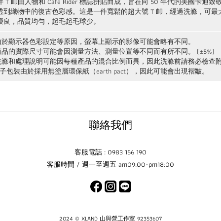
件 T 卹由人物和 Cafe Rider 標誌拼貼而成，旨在向 50 年代的美
透到織物中的復古色彩感。這是一件寬鬆的超大號 T 卹，經過洗滌，可
優良，品質均勻，起毛起毛球少。
 由於顯示器色彩設定等原因，螢幕上顯示的影像可能會略有不同。
 商品的實際尺寸可能會因測量方法、測量位置等不同而有所不同。 (±5%)
 洗滌和處理說明可能因每種產品的混合比例而異，因此洗滌前請務必檢查
襪子包裝由於採用無塗層環保紙（earth pact），因此可能會出現褶皺。
聯絡我們
客服電話 : 0983 156 190
客服時間 / 週一至週五 am09:00-pm18:00
2024 © XLAND 山與營工作室 92353607