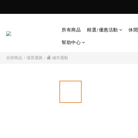
所有商品
精選/優惠活動
休閒
幫助中心
全部商品
/
場景選購
/
🏬 城市通勤