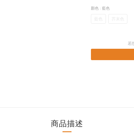
顏色
: 藍色
藍色
芥末色
若
商品描述