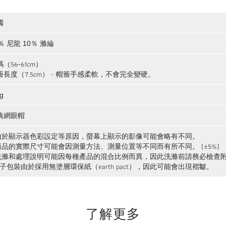
國
％ 尼龍 10％ 滌綸
（56~61cm）
簷長度（7.5cm） - 帽簷手感柔軟，不會完全變硬。
g
典網眼帽
 由於顯示器色彩設定等原因，螢幕上顯示的影像可能會略有不同。
 商品的實際尺寸可能會因測量方法、測量位置等不同而有所不同。 (±5%)
 洗滌和處理說明可能因每種產品的混合比例而異，因此洗滌前請務必檢查
襪子包裝由於採用無塗層環保紙（earth pact），因此可能會出現褶皺。
了解更多