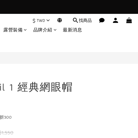
$
TWD
找商品
露營裝備
品牌介紹
最新消息
rail 1 經典網眼帽
折300
$1,550