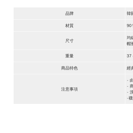
品牌
韓
材質
90
均碼
尺寸
帽
重量
37 
商品特色
經
-
-
注意事項
-
-