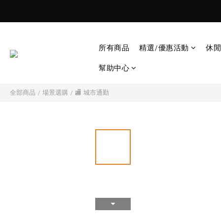
所有商品
精選/優惠活動
休閒
幫助中心
全部商品
/
場景選購
/
🏬 城市通勤