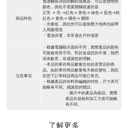
透過觸摸頂部的觸控感應器，可以改變燈的
顏色，因此不需要開關或遙控器
正常 → 亮 →紅色→ 黃色→ 綠色→ 藍色→粉
紅色→ 紫色→ 橘色→ 關燈
商品特色
・光量低，因此您可以毫無壓力地將光線帶
入周圍環境
・電池供電，非常適合戶外場景
・根據電腦顯示器的不同，實際產品的顏色
可能會有所不同。對於造成您的不便，我們
深表歉意，並感謝您的理解。
・本店的庫存商品數量也包括直營店的商
品。由於庫存商品數量每天都在變化，因此
注意事項
在您下訂單時該商品可能已售完。
・根據產品的布料和編織的特性，尺寸表可
能略有不同。感謝您的體諒。
・圖片中的產品為樣品。實際
產品在規格和加工方面可能略
有不同。
了解更多