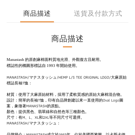
商品描述
送貨及付款方式
商品描述
Manastash 的原創麻棉面料質地光滑、外觀復古且耐用。
標誌性的橢圓形標誌自 1993 年開始使用。
MANASTASH/マナスタッシュ/HEMP L/S TEE ORIGINAL LOGO/大麻原始
標誌長袖T恤：
材質：使用了大麻原始材料，採用了柔軟質感的原始大麻棉混合物。
設計：簡單的長袖T恤，印有自品牌創建以來一直使用的Oval Logo圖
案，象徵著MANASTASH的原點。
顏色：提供黑色、翡翠綠和自然色等三種顏色。
尺寸：有M、L、XL和2XL等不同尺寸可選擇。
MANASTASH/マナスタッシュ：
品牌簡介：MANASTASH成立於1993年，位於美國西雅圖，以卡斯卡德