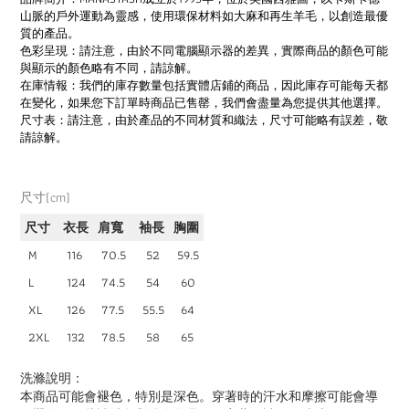
山脈的戶外運動為靈感，使用環保材料如大麻和再生羊毛，以創造最優
質的產品。
色彩呈現：請注意，由於不同電腦顯示器的差異，實際商品的顏色可能
與顯示的顏色略有不同，請諒解。
在庫情報：我們的庫存數量包括實體店鋪的商品，因此庫存可能每天都
在變化，如果您下訂單時商品已售罄，我們會盡量為您提供其他選擇。
尺寸表：請注意，由於產品的不同材質和織法，尺寸可能略有誤差，敬
請諒解。
尺寸(cm)
尺寸
衣長
肩寬
袖長
胸圍
M
116
70.5
52
59.5
L
124
74.5
54
60
XL
126
77.5
55.5
64
2XL
132
78.5
58
65
洗滌說明：
本商品可能會褪色，特別是深色。穿著時的汗水和摩擦可能會導