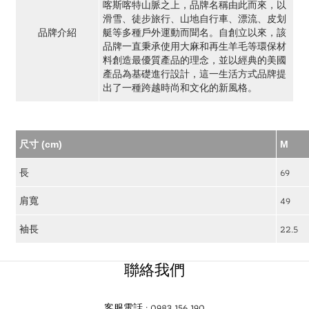
喀斯喀特山脈之上，品牌名稱由此而來，以
滑雪、徒步旅行、山地自行車、漂流、皮划
品牌介紹
艇等多種戶外運動而聞名。自創立以來，該
品牌一直秉承使用大麻和再生羊毛等環保材
料創造最優質產品的理念，並以經典的美國
產品為基礎進行設計，這一生活方式品牌提
出了一種跨越時尚和文化的新風格。
尺寸 (cm)
M
69
長
49
肩寬
22.5
袖長
聯絡我們
客服電話 : 0983 156 190