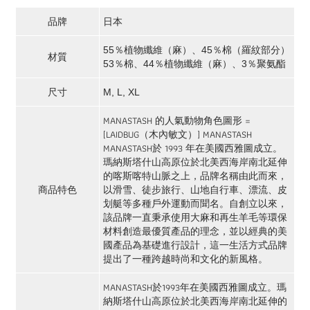
品牌
日本
55％植物纖維（麻）、45％棉（羅紋部分）
材質
53％棉、44％植物纖維（麻）、3％聚氨酯
尺寸
M, L, XL
MANASTASH 的人氣動物角色圖形 =
[LAIDBUG（木內敏文）]
MANASTASH
MANASTASH於 1993 年在美國西雅圖成立。
瑪納斯塔什山高原位於北美西海岸南北延伸
的喀斯喀特山脈之上，品牌名稱由此而來，
商品特色
以滑雪、徒步旅行、山地自行車、漂流、皮
划艇等多種戶外運動而聞名。自創立以來，
該品牌一直秉承使用大麻和再生羊毛等環保
材料創造最優質產品的理念，並以經典的美
國產品為基礎進行設計，這一生活方式品牌
提出了一種跨越時尚和文化的新風格。
MANASTASH
於1993年在美國西雅圖成立。瑪
納斯塔什山高原位於北美西海岸南北延伸的