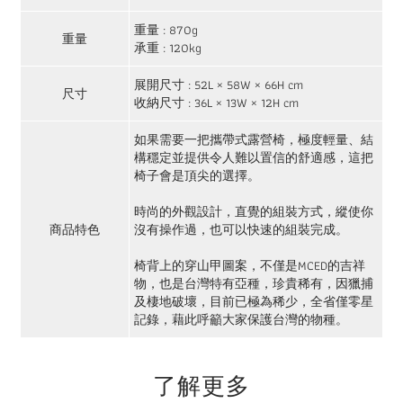
重量 : 870g
重量
承重 : 120kg
展開尺寸 : 52L × 58W × 66H cm
尺寸
收納尺寸 : 36L × 13W × 12H cm
如果需要一把攜帶式露營椅，極度輕量、結
構穩定並提供令人難以置信的舒適感，這把
椅子會是頂尖的選擇。
時尚的外觀設計，直覺的組裝方式，縱使你
沒有操作過，也可以快速的組裝完成。
商品特色
椅背上的穿山甲圖案，不僅是MCED的吉祥
物，也是台灣特有亞種，珍貴稀有，因獵捕
及棲地破壞，目前已極為稀少，全省僅零星
記錄，藉此呼籲大家保護台灣的物種。
了解更多