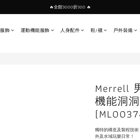
🔥全館3000折300 🔥
服飾
運動機能服飾
人身配件
鞋/襪
戶外裝備
Merrell
機能洞洞
(ML0037
獨特的構造及製程技術，讓
外及水域玩樂日常！