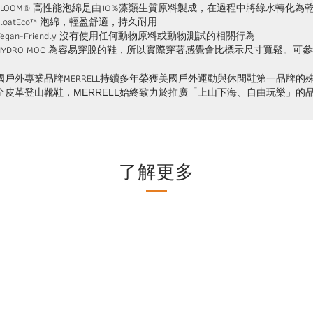
BLOOM® 高性能泡綿是由10%藻類生質原料製成，在過程中將綠水轉化為
FloatEco™ 泡綿，輕盈舒適，持久耐用
Vegan-Friendly 沒有使用任何動物原料或動物測試的相關行為
HYDRO MOC 為容易穿脫的鞋，所以實際穿著感覺會比標示尺寸寬鬆。可
國戶外專業品牌MERRELL持續多年榮獲美國戶外運動與休閒鞋第一品牌的殊
全皮革登山靴鞋，MERRELL始終致力於推廣「上山下海、自由玩樂」
。
了解更多