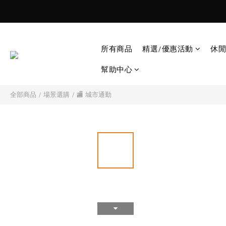
所有商品
精選/優惠活動
休閒
幫助中心
全部商品
/
場景選購
/
🏬 城市通勤