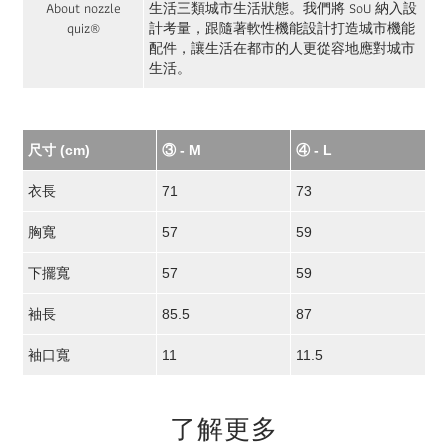
About nozzle
生活三類城市生活狀態。我們將 SoU 納入設
quiz®
計考量，跟隨著軟性機能設計打造城市機能
配件，讓生活在都市的人更從容地應對城市
生活。
尺寸 (cm)
③ - M
④ - L
衣長
71
73
胸寬
57
59
下擺寬
57
59
袖長
85.5
87
袖口寬
11
11.5
了解更多