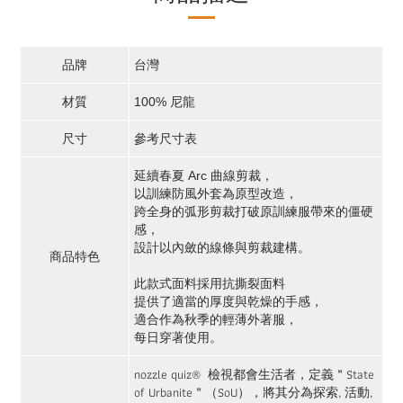
品牌
台灣
材質
100% 尼龍
尺寸
參考尺寸表
延續春夏 Arc 曲線剪裁，
以訓練防風外套為原型改造，
跨全身的弧形剪裁打破原訓練服帶來的僵硬
感，
設計以內斂的線條與剪裁建構。
商品特色
此款式面料採用抗撕裂面料
提供了適當的厚度與乾燥的手感，
適合作為秋季的輕薄外著服，
每日穿著使用。
nozzle quiz® 檢視都會生活者，定義＂State
of Urbanite＂（SoU），將其分為探索, 活動,