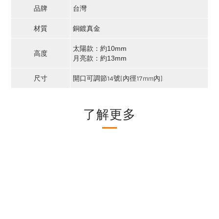
品牌
台灣
材質
銅鍍真金
太陽款：約10mm
高度
月亮款：約13mm
尺寸
開口可調節14號(內徑17mm內)
了解更多