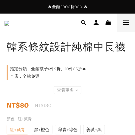
🔥全館3000折300 🔥
韓系條紋設計純棉中長襪
指定分類，全館襪子6件9折、10件85折🔥
全店，全館免運
查看更多
NT$80
NT$180
顏色
: 紅+藏青
紅+藏青
黑+橙色
藏青+綠色
姜黃+黑