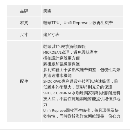
品牌
美國
材質
鞋頭TPU、Unifi Repreve回收再生織帶
建尺寸表
尺寸
鞋頭以TPU材質保護腳趾
MICROBAN處理，避免異味產生
插扣設計穿脫更方便
腳後跟加強橡膠保護
多孔式鞋面十多點式鞋帶調整，包覆性高兼
具迅速排水機能
SHOCKPAD專利避震科技可以快速吸震，降
配件
低腳步的衝擊力，讓腳得到充分的保護
SPIDER ORIGINAL水蜘蛛獨家專利橡膠耐磨科
技大底，不論在乾地濕地皆能提供絕佳抓地
力
Unifi Repreve回收再生織帶，兼具環保及快
乾特性，同時對於海洋生態維護盡一份心力