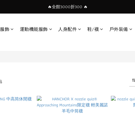
🔥全館3000折300 🔥
服飾
運動機能服飾
人身配件
鞋/襪
戶外裝備
品