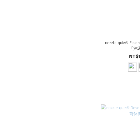
nozzle quiz® Es
「沐
NT$