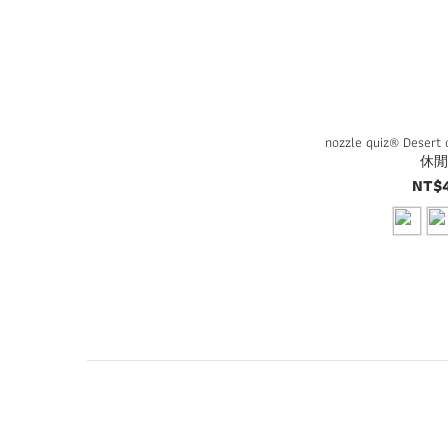
nozzle quiz® Desert
休
NT$