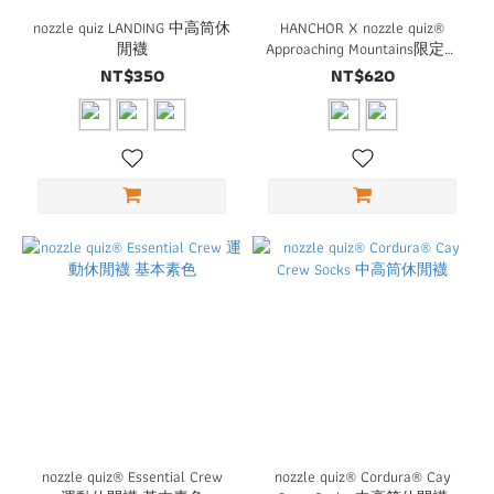
nozzle quiz LANDING 中高筒休
HANCHOR X nozzle quiz®
閒襪
Approaching Mountains限定襪
輕美麗諾羊毛中筒襪
NT$350
NT$620
nozzle quiz® Essential Crew
nozzle quiz® Cordura® Cay